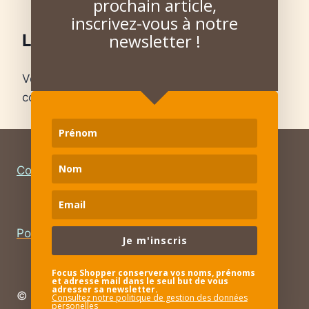
prochain article,
inscrivez-vous à notre
newsletter !
Laisser un commentaire
Vous devez
vous connecter
pour publier un
commentaire.
Contact
–
Mentions légales
Politique de confidentialité – RGPD
Je m'inscris
Focus Shopper conservera vos noms, prénoms
et adresse mail dans le seul but de vous
adresser sa newsletter.
© 2026 Focus Shopper
Consultez notre politique de gestion des données
personelles